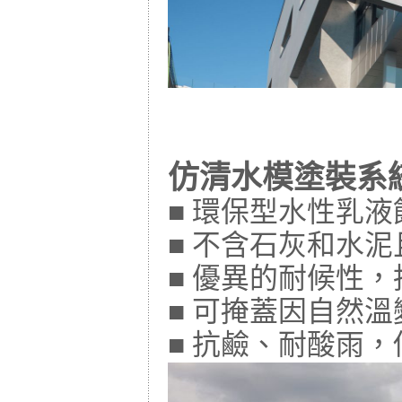
仿清水模塗裝系
■ 環保型水性乳
■ 不含石灰和水
■ 優異的耐候性
■ 可掩蓋因自然
■ 抗鹼、耐酸雨